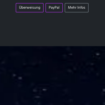
Überweisung
PayPal
Mehr Infos