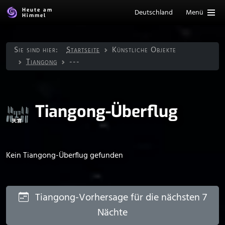
Heute am
Deutschland
Menü
Himmel
Sie sind hier:
Startseite
Künstliche Objekte
Tiangong
---
Tiangong-Überflug
Kein Tiangong-Überflug gefunden
Tiangong-Vorhersage für die nächsten 7
Nächte