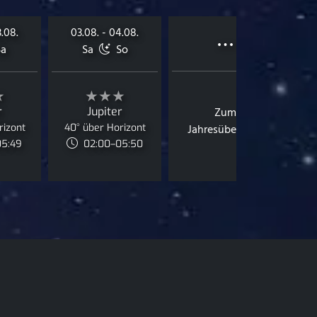
…
3.08.
03.08. - 04.08.
a
Sa
So
★
★★★
r
Jupiter
Zum
rizont
40° über Horizont
Jahresüberblick
05:49
02:00–05:50