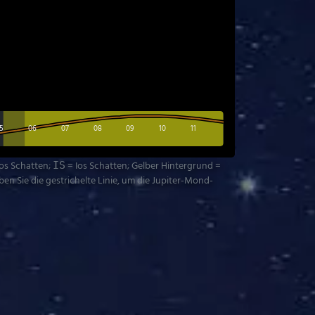
5
06
07
08
09
10
11
tos Schatten;
= Ios Schatten; Gelber Hintergrund =
IS
n Sie die gestrichelte Linie, um die Jupiter-Mond-