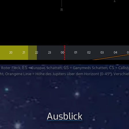
20
21
22
23
00
01
02
03
04
0
 Roter Fleck;
= Europas Schatten;
= Ganymeds Schatten;
= Callis
ES
GS
CS
; Orangene Linie = Höhe des Jupiters über dem Horizont (0-45°); Verschiebe
Ausblick