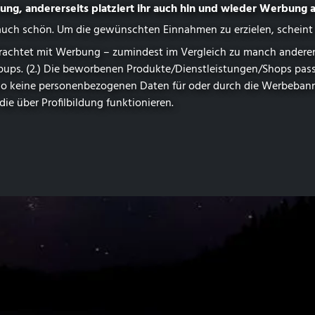
ützung, andererseits platziert ihr auch hin und wieder Werbung
ch schön. Um die gewünschten Einnahmen zu erzielen, scheint al
berfrachtet mit Werbung – zumindest im Vergleich zu manch ander
opups. (2.) Die beworbenen Produkte⁠/​Dienstleistungen⁠/​Shops p
also keine personenbezogenen Daten für oder durch die Werbeban
e über Profilbildung funktionieren.