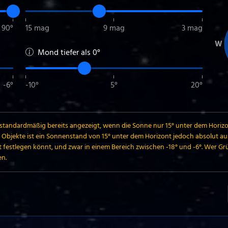
90°
15 mag
9 mag
3 mag
W
Mond tiefer als
0
°
-6°
-10°
5°
20°
tandardmäßig bereits angezeigt, wenn die Sonne nur 15° unter dem Horizont 
 Objekte ist ein Sonnenstand von 15° unter dem Horizont jedoch absolut aus
t festlegen könnt, und zwar in einem Bereich zwischen -18° und -6°. Wer Grü
en.