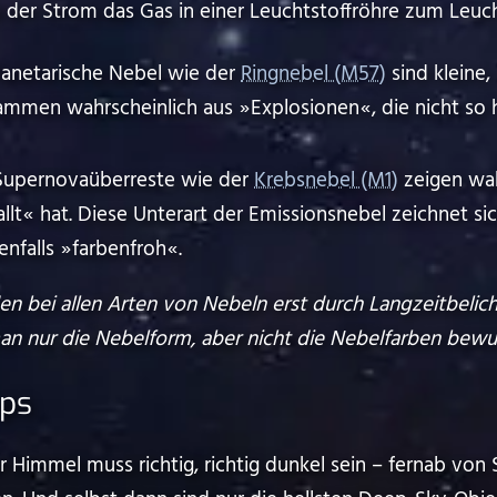
 der Strom das Gas in einer Leuchtstoffröhre zum Leuch
anetarische Nebel wie der
Ringnebel (M57)
sind kleine
men wahrscheinlich aus ⁠ ⁠»⁠ ⁠Explosionen⁠ ⁠«⁠ ⁠, die nicht s
upernovaüberreste wie der
Krebsnebel (M1)
zeigen wah
eknallt⁠ ⁠«⁠ ⁠ hat. Diese Unterart der Emissionsnebel zeichnet
 ⁠ ⁠»⁠ ⁠farbenfroh⁠ ⁠«⁠ ⁠.
n bei allen Arten von Nebeln erst durch Langzeitbelic
n nur die Nebelform, aber nicht die Nebelfarben bewu
pps
 Himmel muss richtig, richtig dunkel sein – fernab von