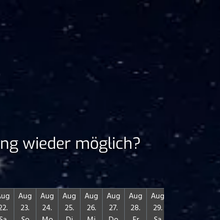
ng wieder möglich?
Aug
Aug
Aug
Aug
Aug
Aug
Aug
Aug
Aug
Aug
22.
23.
24.
25.
26.
27.
28.
29.
30.
31.