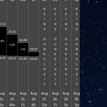
Sa
So
Mo
Di
Mi
Do
Fr
Sa
So
Mo
K
K
K
K
K
K
E
E
E
E
E
E
I
I
I
I
I
I
N
N
N
N
N
N
0:32
E
E
E
E
E
E
01:35
D
D
D
D
D
D
02:46
>4h
U
U
U
U
U
U
>3h
04:01
N
N
N
N
N
N
>1h
K
K
K
K
K
K
4:35
04:37
04:40
04:42
E
E
E
E
E
E
L
L
L
L
L
L
H
H
H
H
H
H
E
E
E
E
E
E
I
I
I
I
I
I
T
T
T
T
T
T
Aug
Aug
Aug
Aug
Aug
Aug
Aug
Aug
Aug
Sep
23.
24.
25.
26.
27.
28.
29.
30.
31.
01.
So
Mo
Di
Mi
Do
Fr
Sa
So
Mo
Di