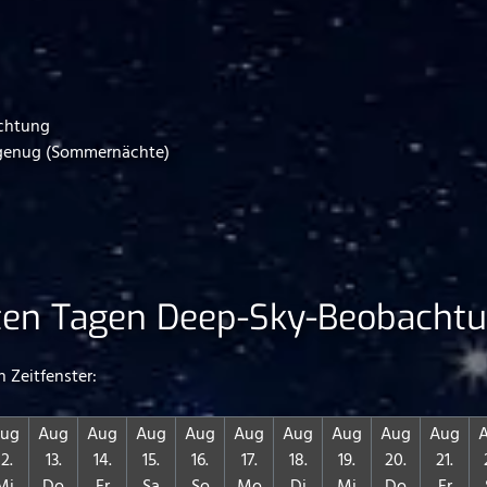
achtung
l genug (Sommernächte)
sten Tagen Deep-Sky-Beobachtu
 Zeitfenster:
ug
Aug
Aug
Aug
Aug
Aug
Aug
Aug
Aug
Aug
12.
13.
14.
15.
16.
17.
18.
19.
20.
21.