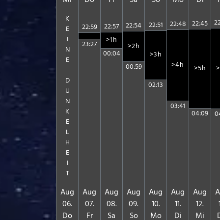
Mi
Do
Fr
Sa
So
Mo
Di
K
2
22:45
22:48
22:51
22:54
22:57
22:59
E
I
>1h
23:27
>2h
N
00:04
>3h
E
>4h
00:59
>5h
>
D
02:13
U
N
03:41
K
04:09
0
E
L
H
E
I
T
Aug
Aug
Aug
Aug
Aug
Aug
Aug
A
06.
07.
08.
09.
10.
11.
12.
Do
Fr
Sa
So
Mo
Di
Mi