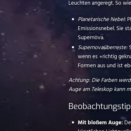
Leuchten angeregt. So wie
Planetarische Nebel:
Pl
Emissionsnebel. Sie stam
Supernova.
Supernovaüberreste:
S
wenn es ⁠ ⁠»⁠ ⁠richtig g
Formen aus und ist ebenfalls
Achtung: Die Farben werde
Auge am Teleskop kann ma
Beobachtungsti
Mit bloßem Auge:
Der