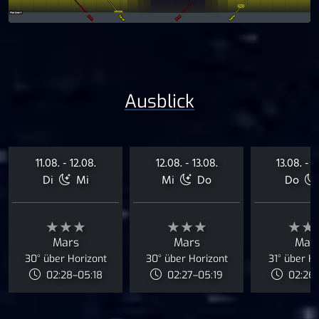
Ausblick
11.08. - 12.08.
12.08. - 13.08.
13.08. - 1
Di
Mi
Mi
Do
Do
★★★
★★★
★★
Mars
Mars
Mar
30° über Horizont
30° über Horizont
31° über H
02:28–05:18
02:27–05:19
02:26–