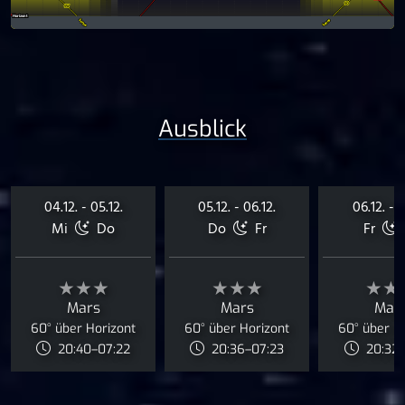
Ausblick
04.12. - 05.12.
05.12. - 06.12.
06.12. - 0
Mi
Do
Do
Fr
Fr
★★★
★★★
★★
Mars
Mars
Mar
60° über Horizont
60° über Horizont
60° über H
20:40–07:22
20:36–07:23
20:32–