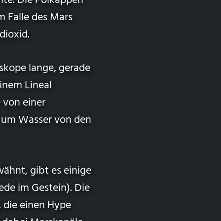
nte. Die Polkappen
Im Falle des Mars
dioxid.
skope lange, gerade
einem Lineal
 von einer
t, um Wasser von den
ähnt, gibt es einige
ede im Gestein). Die
 die einen Hype