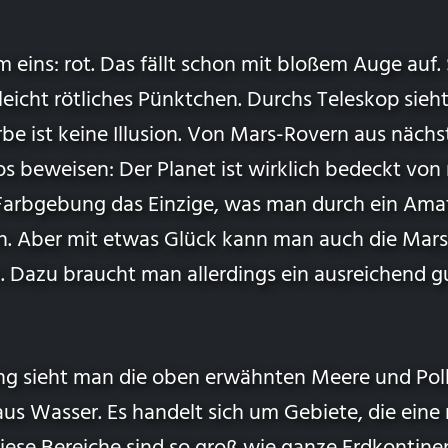
em eins: rot. Das fällt schon mit bloßem Auge auf.
n leicht rötliches Pünktchen. Durchs Teleskop sieh
rbe ist keine Illusion. Von Mars-Rovern aus näch
beweisen: Der Planet ist wirklich bedeckt von r
Farbgebung das Einzige, was man durch ein Ama
n. Aber mit etwas Glück kann man auch die Mar
 Dazu braucht man allerdings ein ausreichend g
ng sieht man die oben erwähnten Meere und Pol
 aus Wasser. Es handelt sich um Gebiete, die eine 