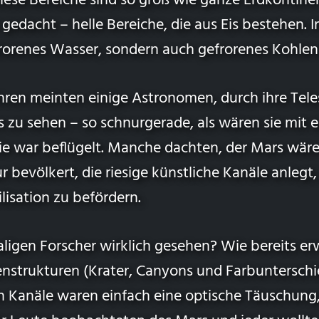
iese Bereiche sind so groß wie ganze Erdkontine
 gedacht – helle Bereiche, die aus Eis bestehen. 
frorenes Wasser, sondern auch gefrorenes Kohlen
hren meinten einige Astronomen, durch ihre Tele
 zu sehen – so schnurgerade, als wären sie mit 
ie war beflügelt. Manche dachten, der Mars wäre
 bevölkert, die riesige künstliche Kanäle anleg
lisation zu befördern.
igen Forscher wirklich gesehen? Wie bereits erw
enstrukturen (Krater, Canyons und Farbunterschi
n Kanäle waren einfach eine optische Täuschung,