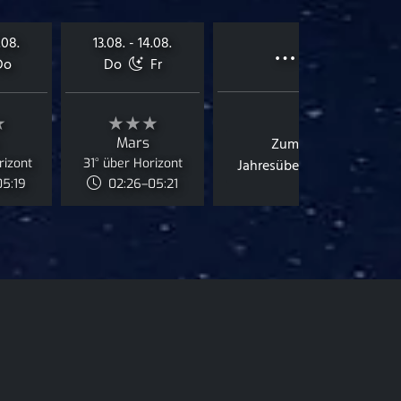
…
.08.
13.08. - 14.08.
Do
Do
Fr
★
★★★
Mars
Zum
rizont
31° über Horizont
Jahresüberblick
05:19
02:26–05:21