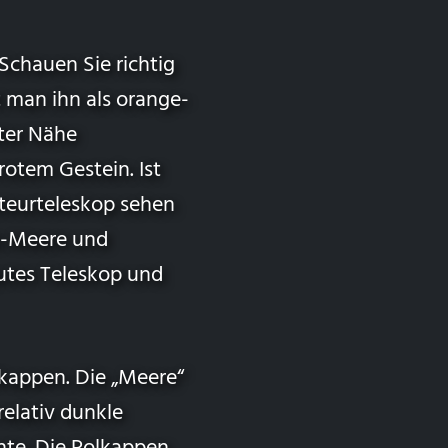
 Schauen Sie richtig
t man ihn als orange-
ster Nähe
otem Gestein. Ist
teurteleskop sehen
s-Meere und
utes Teleskop und
kappen. Die „Meere“
relativ dunkle