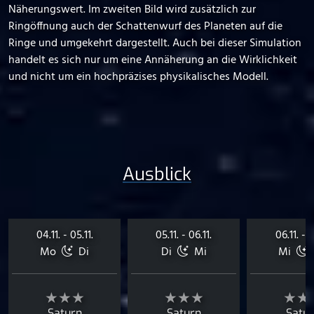
Näherungswert. Im zweiten Bild wird zusätzlich zur
Ringöffnung auch der Schattenwurf des Planeten auf die
Ringe und umgekehrt dargestellt. Auch bei dieser Simulation
handelt es sich nur um eine Annäherung an die Wirklichkeit
und nicht um ein hochpräzises physikalisches Modell.
Ausblick
04.11. - 05.11.
05.11. - 06.11.
06.11. - 0
Mo
Di
Di
Mi
Mi
★★★
★★★
★★
Saturn
Saturn
Satu