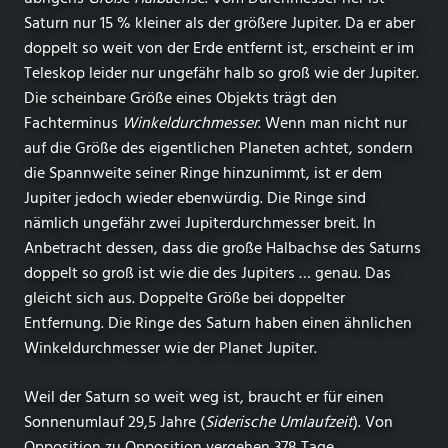
Saturn nur 15 % kleiner als der größere Jupiter. Da er aber
doppelt so weit von der Erde entfernt ist, erscheint er im
Teleskop leider nur ungefähr halb so groß wie der Jupiter.
Die scheinbare Größe eines Objekts trägt den
Fachterminus
Winkeldurchmesser
. Wenn man nicht nur
auf die Größe des eigentlichen Planeten achtet, sondern
die Spannweite seiner Ringe hinzunimmt, ist er dem
Jupiter jedoch wieder ebenwürdig. Die Ringe sind
nämlich ungefähr zwei Jupiterdurchmesser breit. In
Anbetracht dessen, dass die große Halbachse des Saturns
doppelt so groß ist wie die des Jupiters … genau. Das
gleicht sich aus. Doppelte Größe bei doppelter
Entfernung. Die Ringe des Saturn haben einen ähnlichen
Winkeldurchmesser wie der Planet Jupiter.
Weil der Saturn so weit weg ist, braucht er für einen
Sonnenumlauf 29,5 Jahre (
Siderische Umlaufzeit
). Von
Opposition zu Opposition vergehen 378 Tage