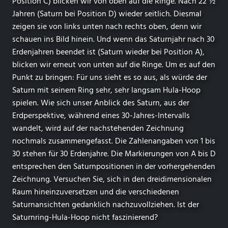
Position C) blicken wir von oben auf die Ringe. Nach 22 ½
Jahren (Saturn bei Position D) wieder seitlich. Diesmal
zeigen sie von links unten nach rechts oben, denn wir
schauen ins Bild hinein. Und wenn das Saturnjahr nach 30
Erdenjahren beendet ist (Saturn wieder bei Position A),
blicken wir erneut von unten auf die Ringe. Um es auf den
Punkt zu bringen: Für uns sieht es so aus, als würde der
Saturn mit seinem Ring sehr, sehr langsam Hula-Hoop
spielen. Wie sich unser Anblick des Saturn, aus der
Erdperspektive, während eines 30-Jahres-Intervalls
wandelt, wird auf der nachstehenden Zeichnung
nochmals zusammengefasst. Die Zahlenangaben von 1 bis
30 stehen für 30 Erdenjahre. Die Markierungen von A bis D
entsprechen den Saturnpositionen in der vorhergehenden
Zeichnung. Versuchen Sie, sich in den dreidimensionalen
Raum hineinzuversetzen und die verschiedenen
Saturnansichten gedanklich nachzuvollziehen. Ist der
Saturnring-Hula-Hoop nicht faszinierend?