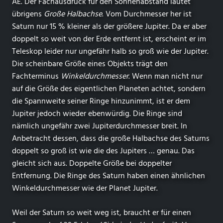
AE. Der Fachausdruck für den Sonnenabstand lautet
übrigens
Große Halbachse
. Vom Durchmesser her ist
Saturn nur 15 % kleiner als der größere Jupiter. Da er aber
doppelt so weit von der Erde entfernt ist, erscheint er im
Teleskop leider nur ungefähr halb so groß wie der Jupiter.
Die scheinbare Größe eines Objekts trägt den
Fachterminus
Winkeldurchmesser
. Wenn man nicht nur
auf die Größe des eigentlichen Planeten achtet, sondern
die Spannweite seiner Ringe hinzunimmt, ist er dem
Jupiter jedoch wieder ebenwürdig. Die Ringe sind
nämlich ungefähr zwei Jupiterdurchmesser breit. In
Anbetracht dessen, dass die große Halbachse des Saturns
doppelt so groß ist wie die des Jupiters … genau. Das
gleicht sich aus. Doppelte Größe bei doppelter
Entfernung. Die Ringe des Saturn haben einen ähnlichen
Winkeldurchmesser wie der Planet Jupiter.
Weil der Saturn so weit weg ist, braucht er für einen