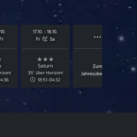
…
.10.
17.10. - 18.10.
Fr
Fr
Sa
★
★★★
n
Saturn
Zum
rizont
35° über Horizont
Jahresüberblick
04:36
18:51–04:32