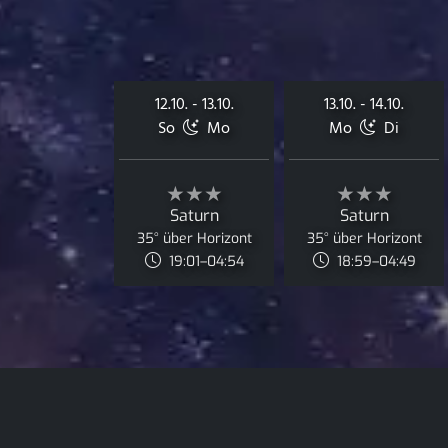
12.10. - 13.10.
13.10. - 14.10.
So
Mo
Mo
Di
★★★
★★★
Saturn
Saturn
35° über Horizont
35° über Horizont
19:01–04:54
18:59–04:49