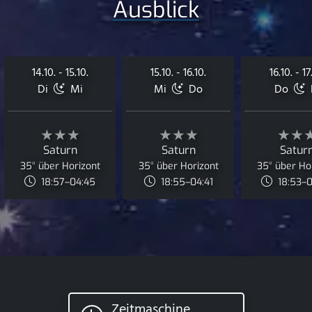
Ausblick
14.10. - 15.10.
15.10. - 16.10.
16.10. - 17
Di
Mi
Mi
Do
Do
★★★
★★★
★★
Saturn
Saturn
Satur
35° über Horizont
35° über Horizont
35° über Ho
18:57–04:45
18:55–04:41
18:53–
Zeitmaschine