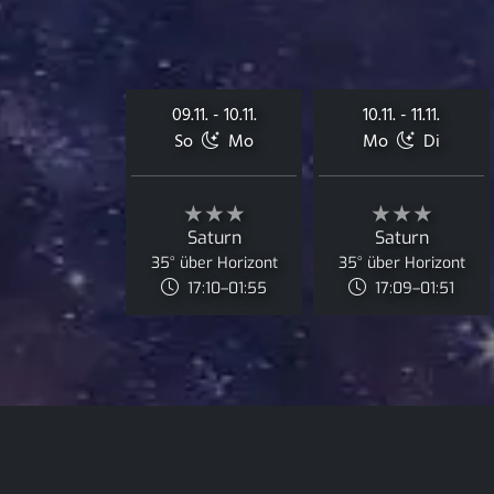
09.11. - 10.11.
10.11. - 11.11.
So
Mo
Mo
Di
★★★
★★★
Saturn
Saturn
35° über Horizont
35° über Horizont
17:10–01:55
17:09–01:51