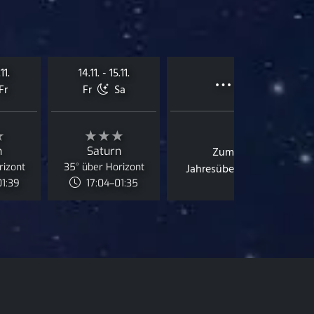
…
11.
14.11. - 15.11.
Fr
Fr
Sa
★
★★★
n
Saturn
Zum
rizont
35° über Horizont
Jahresüberblick
01:39
17:04–01:35