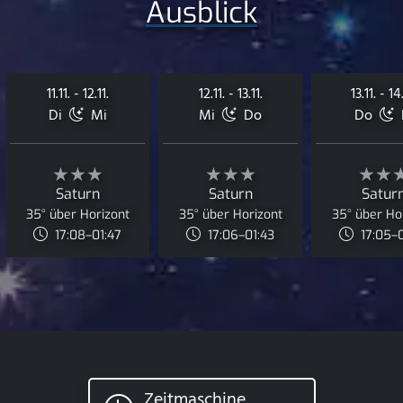
Ausblick
11.11. - 12.11.
12.11. - 13.11.
13.11. - 14.
Di
Mi
Mi
Do
Do
★★★
★★★
★★
Saturn
Saturn
Satur
35° über Horizont
35° über Horizont
35° über Ho
17:08–01:47
17:06–01:43
17:05–
Zeitmaschine