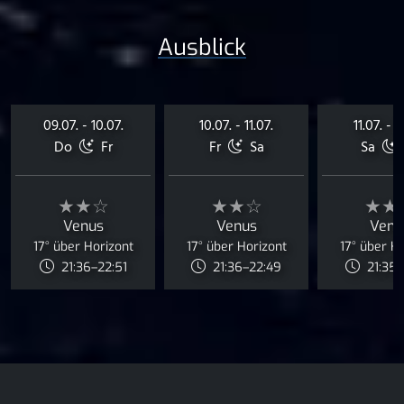
Ausblick
09.07. - 10.07.
10.07. - 11.07.
11.07. - 1
Do
Fr
Fr
Sa
Sa
★★☆
★★☆
★★
Venus
Venus
Venu
17° über Horizont
17° über Horizont
17° über H
21:36–22:51
21:36–22:49
21:35–