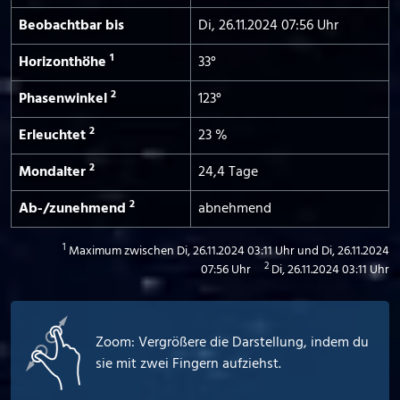
Beobachtbar bis
Di, 26.11.2024 07:56 Uhr
1
Horizont­höhe
33°
2
Phasen­winkel
123°
2
Erleuchtet
23 %
2
Mond­alter
24,4 Tage
2
Ab-/­zunehmend
abnehmend
1
Maximum zwischen Di, 26.11.2024 03:11 Uhr und Di, 26.11.2024
2
07:56 Uhr
Di, 26.11.2024 03:11 Uhr
Zoom: Vergrößere die Darstellung, indem du
sie mit zwei Fingern aufziehst.