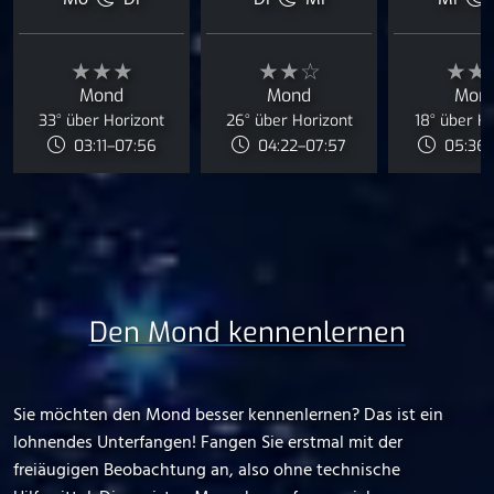
Mo
Di
Di
Mi
Mi
★★★
★★☆
★★
Mond
Mond
Mon
33° über Horizont
26° über Horizont
18° über H
03:11–07:56
04:22–07:57
05:36–
Den Mond kennenlernen
Sie möchten den Mond besser kennenlernen? Das ist ein
lohnendes Unterfangen! Fangen Sie erstmal mit der
freiäugigen Beobachtung an, also ohne technische