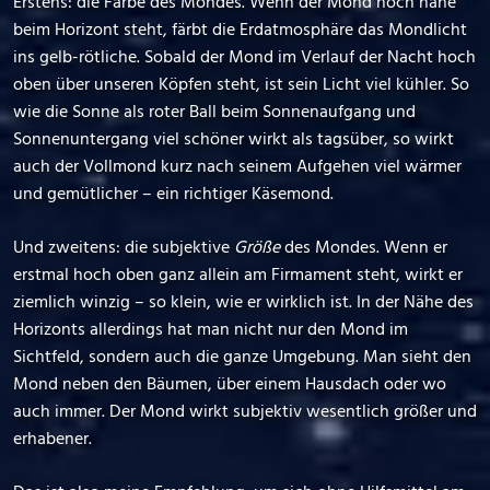
Erstens: die Farbe des Mondes. Wenn der Mond noch nahe
beim Horizont steht, färbt die Erdatmosphäre das Mondlicht
ins gelb-rötliche. Sobald der Mond im Verlauf der Nacht hoch
oben über unseren Köpfen steht, ist sein Licht viel kühler. So
wie die Sonne als roter Ball beim Sonnenaufgang und
Sonnenuntergang viel schöner wirkt als tagsüber, so wirkt
auch der Vollmond kurz nach seinem Aufgehen viel wärmer
und gemütlicher – ein richtiger Käsemond.
Und zweitens: die subjektive
Größe
des Mondes. Wenn er
erstmal hoch oben ganz allein am Firmament steht, wirkt er
ziemlich winzig – so klein, wie er wirklich ist. In der Nähe des
Horizonts allerdings hat man nicht nur den Mond im
Sichtfeld, sondern auch die ganze Umgebung. Man sieht den
Mond neben den Bäumen, über einem Hausdach oder wo
auch immer. Der Mond wirkt subjektiv wesentlich größer und
erhabener.