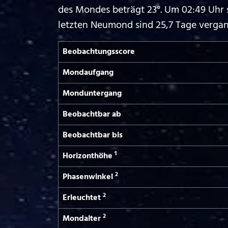
des Mondes beträgt 23°. Um 02:49 Uhr 
letzten Neumond sind 25,7 Tage verga
Beobachtungs­score
Mond­aufgang
Mond­untergang
Beobachtbar ab
Beobachtbar bis
1
Horizont­höhe
2
Phasen­winkel
2
Erleuchtet
2
Mond­alter