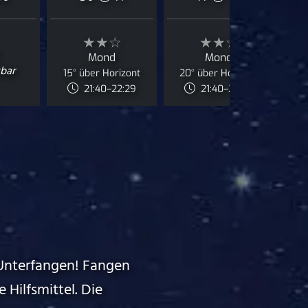
★★☆
★★☆
Mond
Mond
bar
15° über Horizont
20° über Horizont
J
21:40–22:29
21:40–23:00
Unterfangen! Fangen
 Hilfsmittel. Die