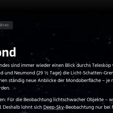
Mond
ond
ndes sind immer wieder einen Blick durchs Teleskop 
 und Neumond (29 ½ Tage) die Licht-Schatten-Grenz
ehen ständig neue Anblicke der Mondoberfläche – je
rden.
n: Für die Beobachtung lichtschwacher Objekte – wie
. Deshalb lohnt sich
Deep-Sky
-Beobachtung nur bei