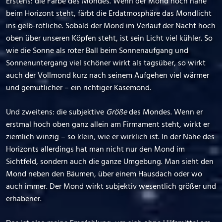
Erstens: die Farbe des Mondes. Wenn der Mond noch nahe
beim Horizont steht, färbt die Erdatmosphäre das Mondlicht
ins gelb-rötliche. Sobald der Mond im Verlauf der Nacht hoch
oben über unseren Köpfen steht, ist sein Licht viel kühler. So
wie die Sonne als roter Ball beim Sonnenaufgang und
Sonnenuntergang viel schöner wirkt als tagsüber, so wirkt
auch der Vollmond kurz nach seinem Aufgehen viel wärmer
und gemütlicher – ein richtiger Käsemond.
Und zweitens: die subjektive
Größe
des Mondes. Wenn er
erstmal hoch oben ganz allein am Firmament steht, wirkt er
ziemlich winzig – so klein, wie er wirklich ist. In der Nähe des
Horizonts allerdings hat man nicht nur den Mond im
Sichtfeld, sondern auch die ganze Umgebung. Man sieht den
Mond neben den Bäumen, über einem Hausdach oder wo
auch immer. Der Mond wirkt subjektiv wesentlich größer und
erhabener.