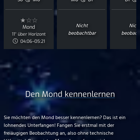
So
Mo
Mo
Di
Di
★☆☆
Nicht
Nich
Mond
beobachtbar
beobach
11° über Horizont
04:06–05:21
Den Mond kennenlernen
Sie möchten den Mond besser kennenlernen? Das ist ein
lohnendes Unterfangen! Fangen Sie erstmal mit der
freiäugigen Beobachtung an, also ohne technische