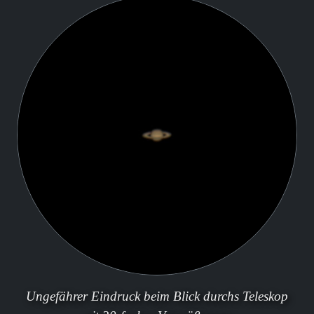
Ungefährer Eindruck beim Blick durchs Teleskop