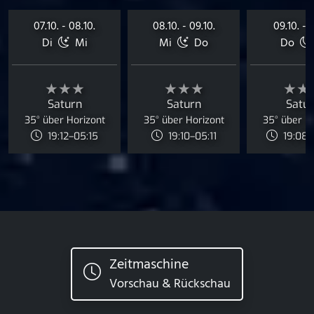
07.10. - 08.10.
08.10. - 09.10.
09.10. - 1
Di
Mi
Mi
Do
Do
★★★
★★★
★★
Saturn
Saturn
Satu
35° über Horizont
35° über Horizont
35° über H
19:12–05:15
19:10–05:11
19:08–
Zeitmaschine
Vorschau & Rückschau