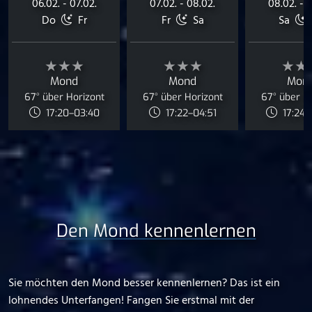
06.02. - 07.02.
07.02. - 08.02.
08.02. - 0
Do
Fr
Fr
Sa
Sa
★★★
★★★
★★
Mond
Mond
Mon
67° über Horizont
67° über Horizont
67° über H
17:20–03:40
17:22–04:51
17:24–
Den Mond kennenlernen
Sie möchten den Mond besser kennenlernen? Das ist ein
lohnendes Unterfangen! Fangen Sie erstmal mit der