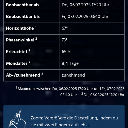
Beobachtbar ab
Do, 06.02.2025 17:20 Uhr
Beobachtbar bis
Fr, 07.02.2025 03:40 Uhr
1
Horizont­höhe
67°
2
Phasen­winkel
73°
2
Erleuchtet
65 %
2
Mond­alter
8,4 Tage
2
Ab-/­zunehmend
zunehmend
1
Maximum zwischen Do, 06.02.2025 17:20 Uhr und Fr, 07.02.2025
2
03:40 Uhr
Do, 06.02.2025 17:20 Uhr
Zoom: Vergrößere die Darstellung, indem du
sie mit zwei Fingern aufziehst.