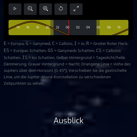
14
16
18
20
22
00
02
04
06
08
10
= Europa;
= Ganymed;
= Callisto;
= Io;
= Großer Roter Fleck;
E
G
C
I
R
= Europas Schatten;
= Ganymeds Schatten;
= Callistos
ES
GS
CS
Schatten;
= Ios Schatten; Gelber Hintergrund = Tageslicht/helle
IS
Dämmerung; Grauer Hintergrund = Nacht; Orangene Linie = Höhe des
Jupiters über dem Horizont (0-45°); Verschieben Sie die gestrichelte
Linie, um die Jupiter-Mond-Konstellation zu verschiedenen
Zeitpunkten zu sehen.
Ausblick