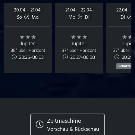
20.04. - 21.04.
21.04. - 22.04.
22.04. - 2
So
Mo
Mo
Di
Di
★★★
★★★
★★
Jupiter
Jupiter
Jupit
38° über Horizont
37° über Horizont
37° über H
20:26–00:03
20:27–00:00
20:29–
Schattens
Zeitmaschine
Vorschau & Rückschau