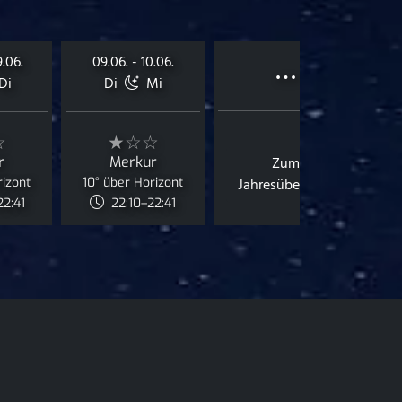
…
9.06.
09.06. - 10.06.
Di
Di
Mi
☆
★☆☆
r
Merkur
Zum
rizont
10° über Horizont
Jahresüberblick
22:41
22:10–22:41