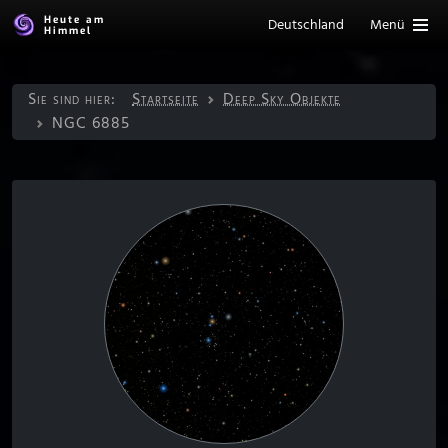
Heute am
Deutschland
Menü
Himmel
Sie sind hier:
Startseite
Deep Sky Objekte
NGC 6885