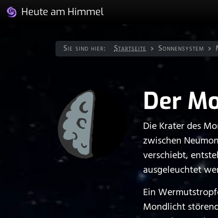
Heute am Himmel
Sie sind hier:
Startseite
Sonnen­system
Der M
Die Krater des Mo
zwischen Neumond
verschiebt, entst
ausgeleuchtet we
Ein Wermutstropfe
Mondlicht störend