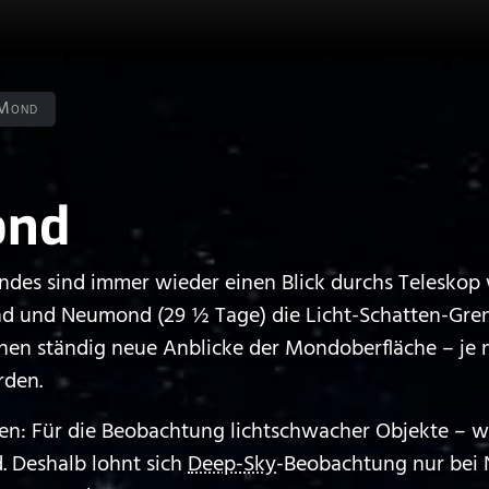
Mond
ond
ndes sind immer wieder einen Blick durchs Teleskop 
 und Neumond (29 ½ Tage) die Licht-Schatten-Grenz
ehen ständig neue Anblicke der Mondoberfläche – je
rden.
n: Für die Beobachtung lichtschwacher Objekte – wie
. Deshalb lohnt sich
Deep-Sky
-Beobachtung nur bei