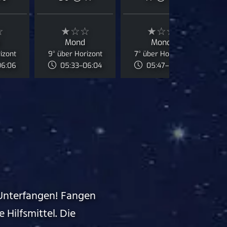
☆
★☆☆
★☆☆
Mond
Mond
rizont
9° über Horizont
7° über Horizont
J
06:06
05:33–06:04
05:47–06:03
Unterfangen! Fangen
 Hilfsmittel. Die