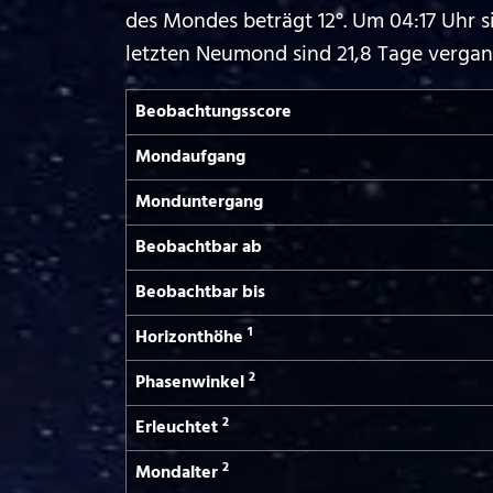
des Mondes beträgt 12°. Um 04:17 Uhr 
letzten Neumond sind 21,8 Tage vergan
Beobachtungs­score
Mond­aufgang
Mond­untergang
Beobachtbar ab
Beobachtbar bis
1
Horizont­höhe
2
Phasen­winkel
2
Erleuchtet
2
Mond­alter