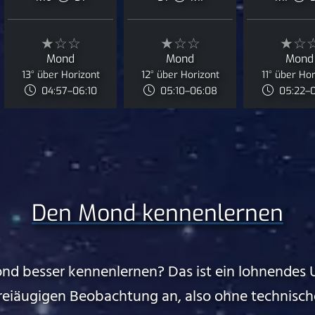
★☆☆
★☆☆
★☆
Mond
Mond
Mond
13° über Horizont
12° über Horizont
11° über Ho
04:57–06:10
05:10–06:08
05:22–
Den Mond kennenlernen
nd besser kennenlernen? Das ist ein lohnendes 
freiäugigen Beobachtung an, also ohne technische