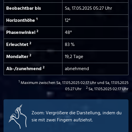
Beobachtbar bis
Sa, 17.05.2025 05:27 Uhr
1
Horizont­höhe
12°
2
Phasen­winkel
48°
2
Erleuchtet
83 %
2
Mond­alter
19,2 Tage
2
Ab-/­zunehmend
abnehmend
1
Maximum zwischen Sa, 17.05.2025 02:17 Uhr und Sa, 17.05.2025
2
05:27 Uhr
Sa, 17.05.2025 02:17 Uhr
Zoom: Vergrößere die Darstellung, indem du
sie mit zwei Fingern aufziehst.