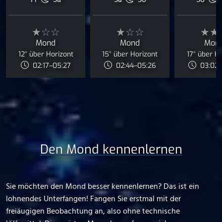
Fr
Sa
Sa
So
So
★☆☆
★☆☆
★★
Mond
Mond
Mon
12° über Horizont
15° über Horizont
17° über H
02:17–05:27
02:44–05:26
03:02–
Den Mond kennenlernen
Sie möchten den Mond besser kennenlernen? Das ist ein
lohnendes Unterfangen! Fangen Sie erstmal mit der
freiäugigen Beobachtung an, also ohne technische