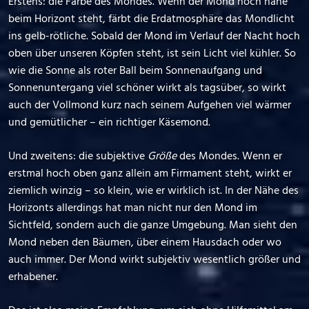
Erstens: die Farbe des Mondes. Wenn der Mond noch nahe
beim Horizont steht, färbt die Erdatmosphäre das Mondlicht
ins gelb-rötliche. Sobald der Mond im Verlauf der Nacht hoch
oben über unseren Köpfen steht, ist sein Licht viel kühler. So
wie die Sonne als roter Ball beim Sonnenaufgang und
Sonnenuntergang viel schöner wirkt als tagsüber, so wirkt
auch der Vollmond kurz nach seinem Aufgehen viel wärmer
und gemütlicher – ein richtiger Käsemond.
Und zweitens: die subjektive
Größe
des Mondes. Wenn er
erstmal hoch oben ganz allein am Firmament steht, wirkt er
ziemlich winzig – so klein, wie er wirklich ist. In der Nähe des
Horizonts allerdings hat man nicht nur den Mond im
Sichtfeld, sondern auch die ganze Umgebung. Man sieht den
Mond neben den Bäumen, über einem Hausdach oder wo
auch immer. Der Mond wirkt subjektiv wesentlich größer und
erhabener.