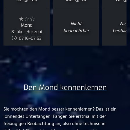
So
Mo
Mo
Di
Di
★☆☆
Nicht
Nich
Mond
beobachtbar
beobach
8° über Horizont
07:16–07:53
Den Mond kennenlernen
Sie möchten den Mond besser kennenlernen? Das ist ein
lohnendes Unterfangen! Fangen Sie erstmal mit der
freiäugigen Beobachtung an, also ohne technische