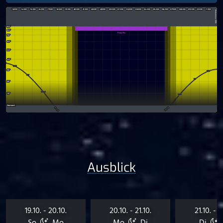
Ausblick
19.10. - 20.10.
20.10. - 21.10.
21.10. - 2