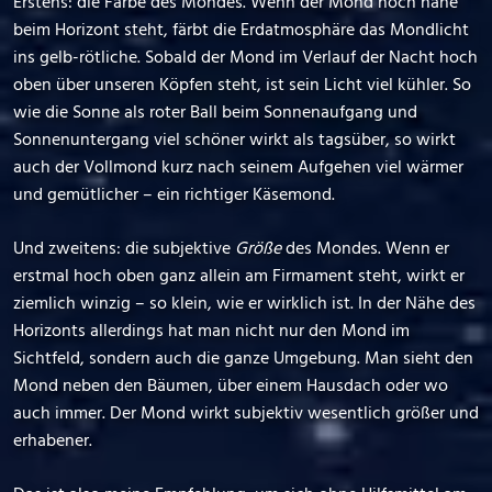
Erstens: die Farbe des Mondes. Wenn der Mond noch nahe
beim Horizont steht, färbt die Erdatmosphäre das Mondlicht
ins gelb-rötliche. Sobald der Mond im Verlauf der Nacht hoch
oben über unseren Köpfen steht, ist sein Licht viel kühler. So
wie die Sonne als roter Ball beim Sonnenaufgang und
Sonnenuntergang viel schöner wirkt als tagsüber, so wirkt
auch der Vollmond kurz nach seinem Aufgehen viel wärmer
und gemütlicher – ein richtiger Käsemond.
Und zweitens: die subjektive
Größe
des Mondes. Wenn er
erstmal hoch oben ganz allein am Firmament steht, wirkt er
ziemlich winzig – so klein, wie er wirklich ist. In der Nähe des
Horizonts allerdings hat man nicht nur den Mond im
Sichtfeld, sondern auch die ganze Umgebung. Man sieht den
Mond neben den Bäumen, über einem Hausdach oder wo
auch immer. Der Mond wirkt subjektiv wesentlich größer und
erhabener.