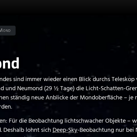
Mond
ond
ndes sind immer wieder einen Blick durchs Teleskop 
 und Neumond (29 ½ Tage) die Licht-Schatten-Grenz
ehen ständig neue Anblicke der Mondoberfläche – je
rden.
n: Für die Beobachtung lichtschwacher Objekte – wie
. Deshalb lohnt sich
Deep-Sky
-Beobachtung nur bei