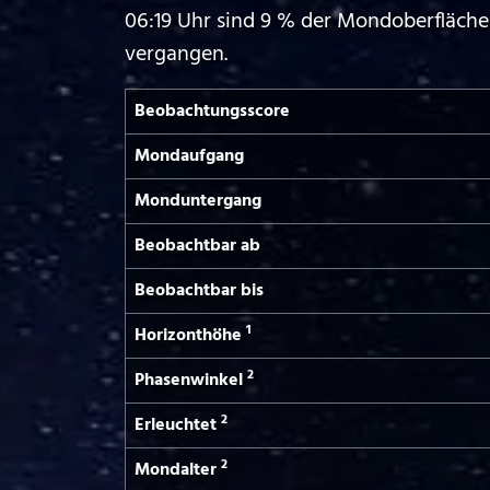
06:19 Uhr sind 9 % der Mondoberfläche
vergangen.
Beobachtungs­score
Mond­aufgang
Mond­untergang
Beobachtbar ab
Beobachtbar bis
1
Horizont­höhe
2
Phasen­winkel
2
Erleuchtet
2
Mond­alter