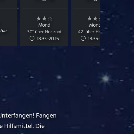
★★☆
★★★
Mond
Mond
bar
30° über Horizont
42° über Horizont
J
18:33–20:15
18:35–21:42
Unterfangen! Fangen
 Hilfsmittel. Die