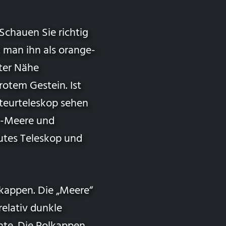
 Schauen Sie richtig
t man ihn als orange-
ster Nähe
otem Gestein. Ist
teurteleskop sehen
s-Meere und
utes Teleskop und
kappen. Die „Meere“
relativ dunkle