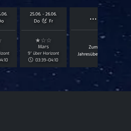
…
.06.
25.06. - 26.06.
Do
Do
Fr
☆
★☆☆
Mars
Zum
izont
9° über Horizont
Jahresüberblick
04:10
03:39–04:10