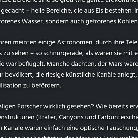
iese Bereiche sind so groß wie ganze Erdkontine
 gedacht – helle Bereiche, die aus Eis bestehen. 
frorenes Wasser, sondern auch gefrorenes Kohlen
hren meinten einige Astronomen, durch ihre Tele
 zu sehen – so schnurgerade, als wären sie mit 
ie war beflügelt. Manche dachten, der Mars wäre
 bevölkert, die riesige künstliche Kanäle anleg
lisation zu befördern.
igen Forscher wirklich gesehen? Wie bereits erw
enstrukturen (Krater, Canyons und Farbunterschi
n Kanäle waren einfach eine optische Täuschung,