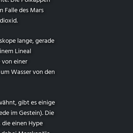
nte. Die Polkappen
Im Falle des Mars
dioxid.
skope lange, gerade
einem Lineal
 von einer
t, um Wasser von den
ähnt, gibt es einige
ede im Gestein). Die
 die einen Hype