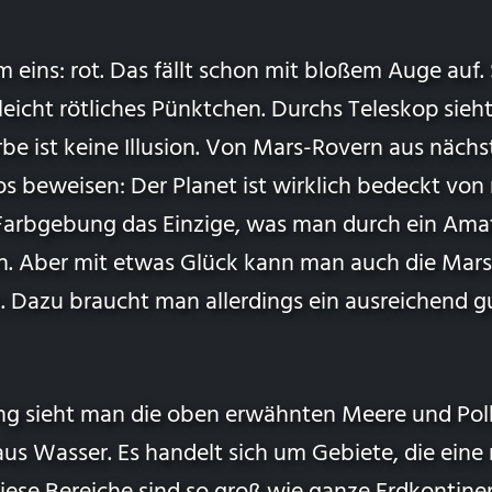
em eins: rot. Das fällt schon mit bloßem Auge auf.
n leicht rötliches Pünktchen. Durchs Teleskop sieh
rbe ist keine Illusion. Von Mars-Rovern aus näch
beweisen: Der Planet ist wirklich bedeckt von r
Farbgebung das Einzige, was man durch ein Ama
n. Aber mit etwas Glück kann man auch die Mar
 Dazu braucht man allerdings ein ausreichend g
ng sieht man die oben erwähnten Meere und Pol
 aus Wasser. Es handelt sich um Gebiete, die eine 