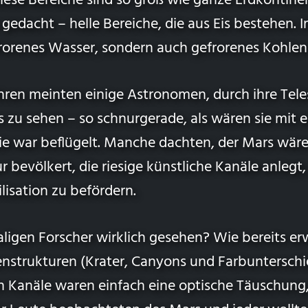
iese Bereiche sind so groß wie ganze Erdkontine
 gedacht – helle Bereiche, die aus Eis bestehen. 
frorenes Wasser, sondern auch gefrorenes Kohlen
hren meinten einige Astronomen, durch ihre Tele
 zu sehen – so schnurgerade, als wären sie mit 
ie war beflügelt. Manche dachten, der Mars wäre
 bevölkert, die riesige künstliche Kanäle anleg
lisation zu befördern.
igen Forscher wirklich gesehen? Wie bereits erw
enstrukturen (Krater, Canyons und Farbunterschi
n Kanäle waren einfach eine optische Täuschung,