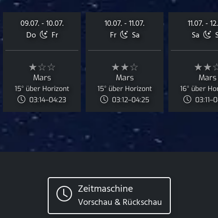
09.07. - 10.07.
10.07. - 11.07.
11.07. - 12
Do
Fr
Fr
Sa
Sa
S
★☆☆
★★☆
★★
Mars
Mars
Mars
15° über Horizont
15° über Horizont
16° über Ho
03:14–04:23
03:12–04:25
03:11–
Zeitmaschine
Vorschau & Rückschau