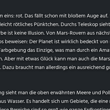
em eins: rot. Das fällt schon mit bloßem Auge auf.
n leicht rötliches Pünktchen. Durchs Teleskop sieh
rbe ist keine Illusion. Von Mars-Rovern aus näch
beweisen: Der Planet ist wirklich bedeckt von r
Farbgebung das Einzige, was man durch ein Ama
n. Aber mit etwas Glück kann man auch die Mar
 Dazu braucht man allerdings ein ausreichend g
ng sieht man die oben erwähnten Meere und Pol
 aus Wasser. Es handelt sich um Gebiete, die eine 