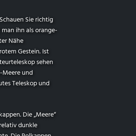
 Schauen Sie richtig
t man ihn als orange-
ster Nähe
otem Gestein. Ist
teurteleskop sehen
s-Meere und
utes Teleskop und
kappen. Die „Meere“
relativ dunkle