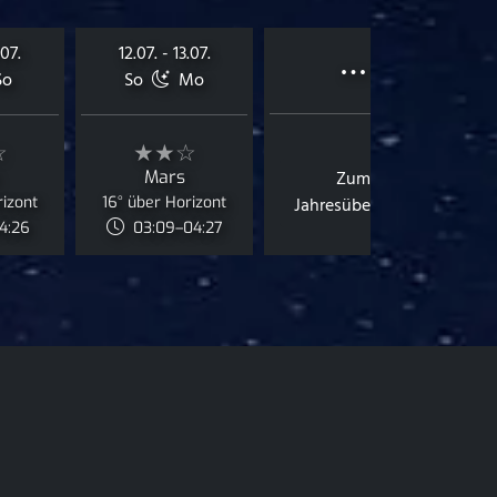
…
.07.
12.07. - 13.07.
o
So
Mo
☆
★★☆
Mars
Zum
rizont
16° über Horizont
Jahresüberblick
04:26
03:09–04:27