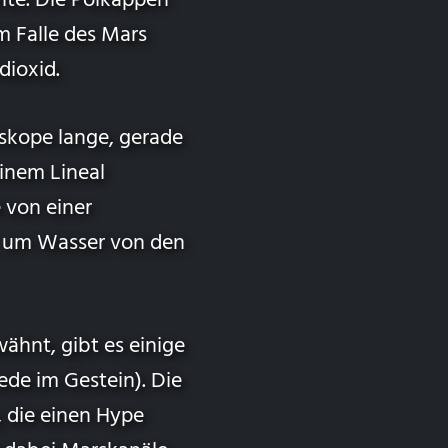
nte. Die Polkappen
Im Falle des Mars
dioxid.
skope lange, gerade
einem Lineal
 von einer
t, um Wasser von den
ähnt, gibt es einige
ede im Gestein). Die
 die einen Hype