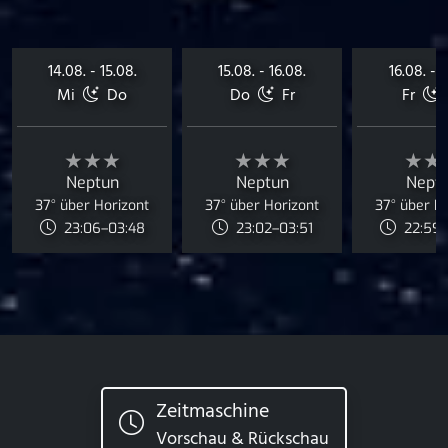
14.08. - 15.08.
15.08. - 16.08.
16.08. - 1
Mi
Do
Do
Fr
Fr
★★★
★★★
★★
Neptun
Neptun
Nept
37° über Horizont
37° über Horizont
37° über H
23:06–03:48
23:02–03:51
22:59–
Zeitmaschine
Vorschau & Rückschau