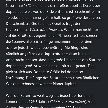
Saturn nur 15 % kleiner als der größere Jupiter. Da er aber
doppelt so weit von der Erde entfernt ist, erscheint er im
Teleskop leider nur ungefähr halb so groß wie der Jupiter.
Die scheinbare Größe eines Objekts trägt den
Fachterminus
Winkeldurchmesser
. Wenn man nicht nur
auf die Größe des eigentlichen Planeten achtet, sondern
die Spannweite seiner Ringe hinzunimmt, ist er dem
Jupiter jedoch wieder ebenwürdig. Die Ringe sind
nämlich ungefähr zwei Jupiterdurchmesser breit. In
Anbetracht dessen, dass die große Halbachse des Saturns
doppelt so groß ist wie die des Jupiters … genau. Das
gleicht sich aus. Doppelte Größe bei doppelter
Entfernung. Die Ringe des Saturn haben einen ähnlichen
Winkeldurchmesser wie der Planet Jupiter.
Weil der Saturn so weit weg ist, braucht er für einen
Sonnenumlauf 29,5 Jahre (
Siderische Umlaufzeit
). Von
Opposition zu Opposition vergehen 378 Tage