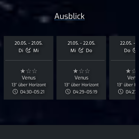
Ausblick
20.05. - 21.05.
21.05. - 22.05.
22.05. - 2
Di
Mi
Mi
Do
Do
★☆☆
★☆☆
★☆
Venus
Venus
Venu
13° über Horizont
13° über Horizont
13° über H
04:30–05:21
04:29–05:19
04:27–