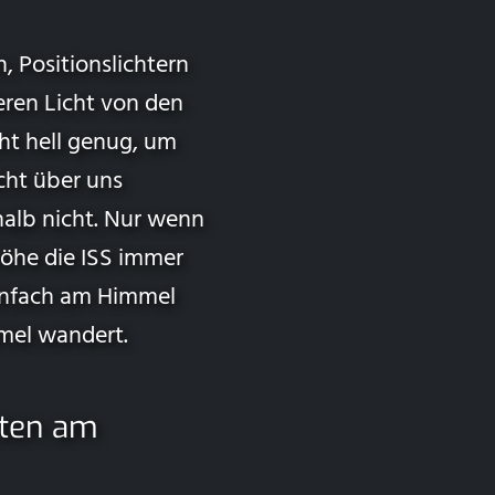
, Positionslichtern
eren Licht von den
cht hell genug, um
cht über uns
halb nicht. Nur wenn
Höhe die ISS immer
einfach am Himmel
mmel wandert.
kten am