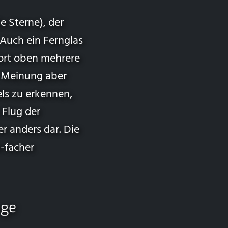
e Sterne), der
Auch ein Fernglas
dort oben mehrere
r Meinung aber
els zu erkennen,
 Flug der
r anders dar. Die
0-facher
uge