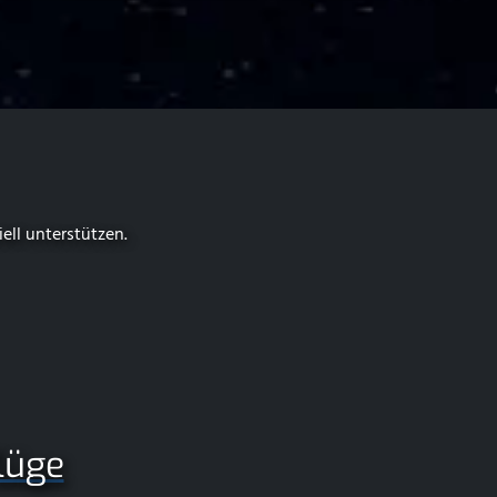
iell unterstützen.
lüge