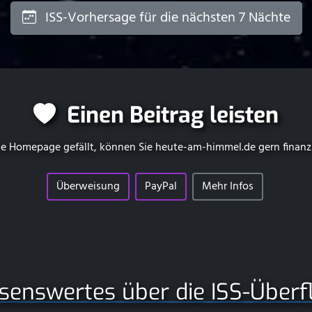
ISS-Vorhersage für die nächsten 7 Nächte
Einen Beitrag leisten
e Homepage gefällt, können Sie
heute-am-himmel.de
gern finanz
Überweisung
PayPal
Mehr Infos
senswertes über die ISS-Überf