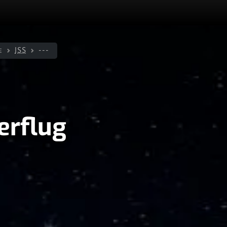
e
ISS
---
erflug