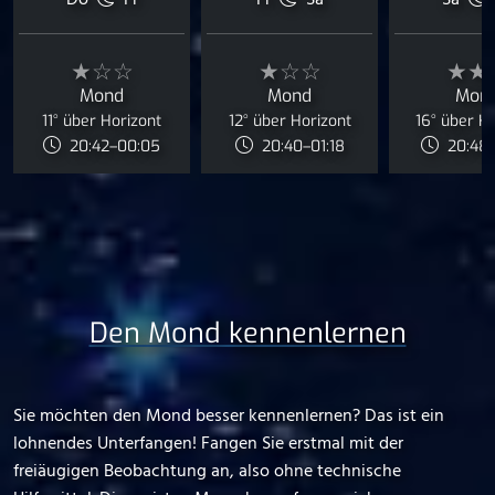
Do
Fr
Fr
Sa
Sa
★☆☆
★☆☆
★★
Mond
Mond
Mon
11° über Horizont
12° über Horizont
16° über H
20:42–00:05
20:40–01:18
20:48–
Den Mond kennenlernen
Sie möchten den Mond besser kennenlernen? Das ist ein
lohnendes Unterfangen! Fangen Sie erstmal mit der
freiäugigen Beobachtung an, also ohne technische