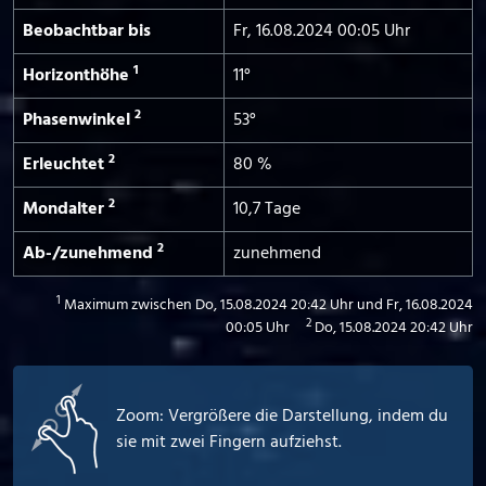
Beobachtbar bis
Fr, 16.08.2024 00:05 Uhr
1
Horizont­höhe
11°
2
Phasen­winkel
53°
2
Erleuchtet
80 %
2
Mond­alter
10,7 Tage
2
Ab-/­zunehmend
zunehmend
1
Maximum zwischen Do, 15.08.2024 20:42 Uhr und Fr, 16.08.2024
2
00:05 Uhr
Do, 15.08.2024 20:42 Uhr
Zoom: Vergrößere die Darstellung, indem du
sie mit zwei Fingern aufziehst.