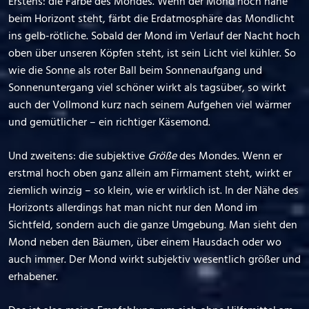
Erstens: die Farbe des Mondes. Wenn der Mond noch nahe
beim Horizont steht, färbt die Erdatmosphäre das Mondlicht
ins gelb-rötliche. Sobald der Mond im Verlauf der Nacht hoch
oben über unseren Köpfen steht, ist sein Licht viel kühler. So
wie die Sonne als roter Ball beim Sonnenaufgang und
Sonnenuntergang viel schöner wirkt als tagsüber, so wirkt
auch der Vollmond kurz nach seinem Aufgehen viel wärmer
und gemütlicher – ein richtiger Käsemond.
Und zweitens: die subjektive
Größe
des Mondes. Wenn er
erstmal hoch oben ganz allein am Firmament steht, wirkt er
ziemlich winzig – so klein, wie er wirklich ist. In der Nähe des
Horizonts allerdings hat man nicht nur den Mond im
Sichtfeld, sondern auch die ganze Umgebung. Man sieht den
Mond neben den Bäumen, über einem Hausdach oder wo
auch immer. Der Mond wirkt subjektiv wesentlich größer und
erhabener.