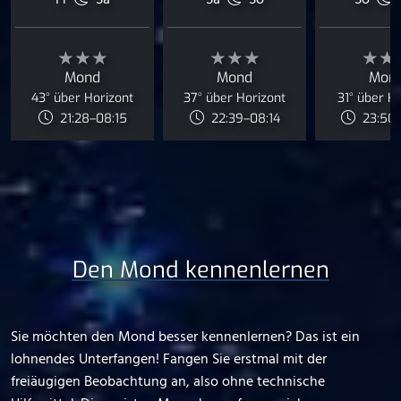
Fr
Sa
Sa
So
So
★★★
★★★
★★
Mond
Mond
Mon
43° über Horizont
37° über Horizont
31° über H
21:28–08:15
22:39–08:14
23:50–
Den Mond kennenlernen
Sie möchten den Mond besser kennenlernen? Das ist ein
lohnendes Unterfangen! Fangen Sie erstmal mit der
freiäugigen Beobachtung an, also ohne technische