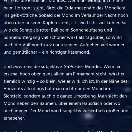
Erstens: die Farbe des Mondes. Wenn der Mond noch nahe
beim Horizont steht, färbt die Erdatmosphäre das Mondlicht
ins gelb-rötliche. Sobald der Mond im Verlauf der Nacht hoch
oben über unseren Köpfen steht, ist sein Licht viel kühler. So
wie die Sonne als roter Ball beim Sonnenaufgang und
Sonnenuntergang viel schöner wirkt als tagsüber, so wirkt
auch der Vollmond kurz nach seinem Aufgehen viel wärmer
und gemütlicher – ein richtiger Käsemond.
Und zweitens: die subjektive
Größe
des Mondes. Wenn er
erstmal hoch oben ganz allein am Firmament steht, wirkt er
ziemlich winzig – so klein, wie er wirklich ist. In der Nähe des
Horizonts allerdings hat man nicht nur den Mond im
Sichtfeld, sondern auch die ganze Umgebung. Man sieht den
Mond neben den Bäumen, über einem Hausdach oder wo
auch immer. Der Mond wirkt subjektiv wesentlich größer und
erhabener.