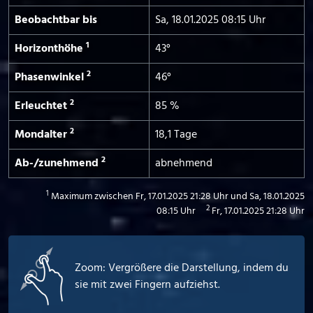
Beobachtbar bis
Sa, 18.01.2025 08:15 Uhr
1
Horizont­höhe
43°
2
Phasen­winkel
46°
2
Erleuchtet
85 %
2
Mond­alter
18,1 Tage
2
Ab-/­zunehmend
abnehmend
1
Maximum zwischen Fr, 17.01.2025 21:28 Uhr und Sa, 18.01.2025
2
08:15 Uhr
Fr, 17.01.2025 21:28 Uhr
Zoom: Vergrößere die Darstellung, indem du
sie mit zwei Fingern aufziehst.