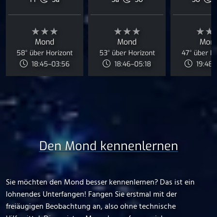
Fr
Sa
Sa
So
So
★★★
★★★
★★
Mond
Mond
Mon
58° über Horizont
53° über Horizont
47° über H
18:45–03:56
18:46–05:18
19:48–
Den Mond kennenlernen
Sie möchten den Mond besser kennenlernen? Das ist ein
lohnendes Unterfangen! Fangen Sie erstmal mit der
freiäugigen Beobachtung an, also ohne technische