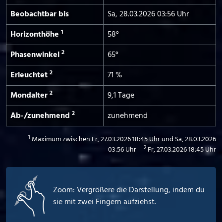
Beobachtbar bis
Sa, 28.03.2026 03:56 Uhr
1
Horizont­höhe
58°
2
Phasen­winkel
65°
2
Erleuchtet
71 %
2
Mond­alter
9,1 Tage
2
Ab-/­zunehmend
zunehmend
1
Maximum zwischen Fr, 27.03.2026 18:45 Uhr und Sa, 28.03.2026
2
03:56 Uhr
Fr, 27.03.2026 18:45 Uhr
Zoom: Vergrößere die Darstellung, indem du
sie mit zwei Fingern aufziehst.