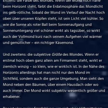
Erstens: die Farbe des Mondes. Wenn der Mond noch nahe
beim Horizont steht, färbt die Erdatmosphäre das Mondlicht
ins gelb-rötliche. Sobald der Mond im Verlauf der Nacht hoch
oben über unseren Köpfen steht, ist sein Licht viel kühler. So
wie die Sonne als roter Ball beim Sonnenaufgang und
Sonnenuntergang viel schöner wirkt als tagsüber, so wirkt
auch der Vollmond kurz nach seinem Aufgehen viel wärmer
und gemütlicher – ein richtiger Käsemond.
Und zweitens: die subjektive
Größe
des Mondes. Wenn er
erstmal hoch oben ganz allein am Firmament steht, wirkt er
ziemlich winzig – so klein, wie er wirklich ist. In der Nähe des
Horizonts allerdings hat man nicht nur den Mond im
Sichtfeld, sondern auch die ganze Umgebung. Man sieht den
Mond neben den Bäumen, über einem Hausdach oder wo
auch immer. Der Mond wirkt subjektiv wesentlich größer und
erhabener.