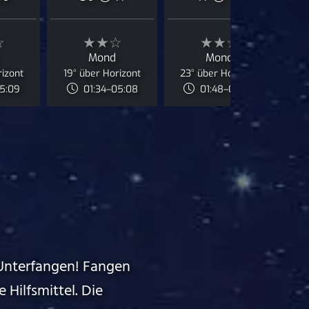
☆
★★☆
★★☆
Mond
Mond
rizont
19° über Horizont
23° über Horizont
J
05:09
01:34–05:08
01:48–05:08
Unterfangen! Fangen
 Hilfsmittel. Die