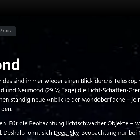
Mond
ond
ndes sind immer wieder einen Blick durchs Teleskop 
 und Neumond (29 ½ Tage) die Licht-Schatten-Grenz
ehen ständig neue Anblicke der Mondoberfläche – je
rden.
n: Für die Beobachtung lichtschwacher Objekte – wie
. Deshalb lohnt sich
Deep-Sky
-Beobachtung nur bei