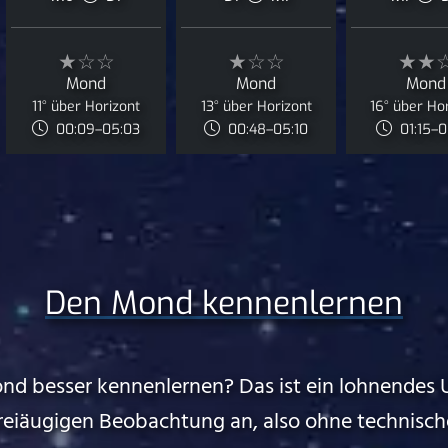
★☆☆
★☆☆
★★
Mond
Mond
Mond
11° über Horizont
13° über Horizont
16° über Ho
00:09–05:03
00:48–05:10
01:15–
Den Mond kennenlernen
nd besser kennenlernen? Das ist ein lohnendes 
freiäugigen Beobachtung an, also ohne technische