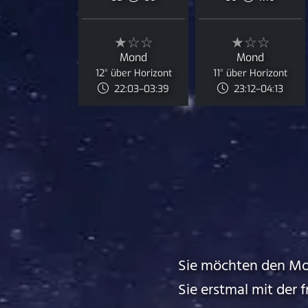
★☆☆
★☆☆
Mond
Mond
12° über Horizont
11° über Horizont
22:03–03:39
23:12–04:13
Sie möchten den Mo
Sie erstmal mit der 