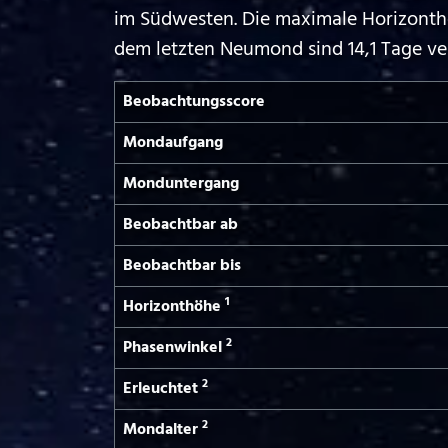
im Südwesten. Die maximale Horizonthö
dem letzten Neumond sind 14,1 Tage v
Beobachtungs­score
Mond­aufgang
Mond­untergang
Beobachtbar ab
Beobachtbar bis
1
Horizont­höhe
2
Phasen­winkel
2
Erleuchtet
2
Mond­alter