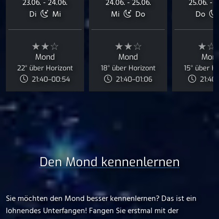
23.06. - 24.06.
24.06. - 25.06.
25.06. - 2
Di
Mi
Mi
Do
Do
★★☆
★★☆
★☆
Mond
Mond
Mon
22° über Horizont
18° über Horizont
15° über H
21:40–00:54
21:40–01:06
21:40–
Den Mond kennenlernen
Sie möchten den Mond besser kennenlernen? Das ist ein
lohnendes Unterfangen! Fangen Sie erstmal mit der