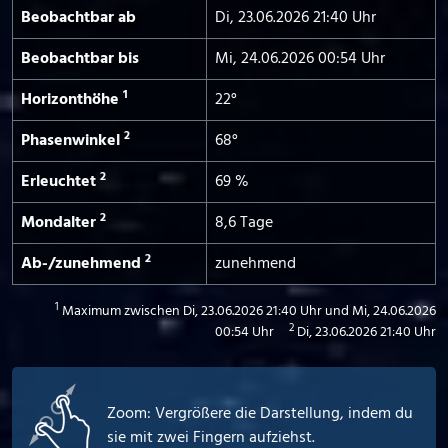
Beobachtbar ab
Di, 23.06.2026 21:40 Uhr
Beobachtbar bis
Mi, 24.06.2026 00:54 Uhr
1
Horizont­höhe
22°
2
Phasen­winkel
68°
2
Erleuchtet
69 %
2
Mond­alter
8,6 Tage
2
Ab-/­zunehmend
zunehmend
1
Maximum zwischen Di, 23.06.2026 21:40 Uhr und Mi, 24.06.2026
2
00:54 Uhr
Di, 23.06.2026 21:40 Uhr
Zoom: Vergrößere die Darstellung, indem du
sie mit zwei Fingern aufziehst.