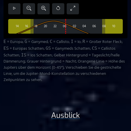
14
16
18
20
22
00
02
04
06
08
10
= Europa;
= Ganymed;
= Callisto;
= Io;
= Großer Roter Fleck;
E
G
C
I
R
= Europas Schatten;
= Ganymeds Schatten;
= Callistos
ES
GS
CS
Schatten;
= Ios Schatten; Gelber Hintergrund = Tageslicht/helle
IS
Dämmerung; Grauer Hintergrund = Nacht; Orangene Linie = Höhe des
Jupiters über dem Horizont (0-45°); Verschieben Sie die gestrichelte
Linie, um die Jupiter-Mond-Konstellation zu verschiedenen
Zeitpunkten zu sehen.
Ausblick