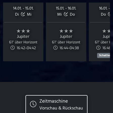
14.01. - 15.01.
15.01. - 16.01.
16.01. - 1
Di
Mi
Mi
Do
Do
★★★
★★★
★★
Jupiter
Jupiter
Jupit
61° über Horizont
61° über Horizont
61° über H
16:42–04:42
16:44–04:38
16:46–
Schattens
Zeitmaschine
Vorschau & Rückschau