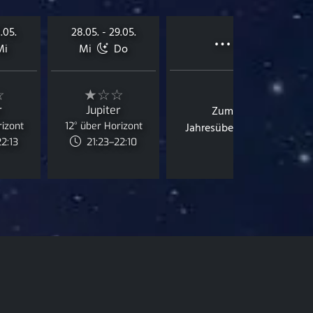
…
.05.
28.05. - 29.05.
i
Mi
Do
☆
★☆☆
r
Jupiter
Zum
rizont
12° über Horizont
Jahresüberblick
2:13
21:23–22:10