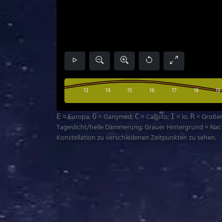
13
14
15
16
17
18
19
= Europa;
= Ganymed;
= Callisto;
= Io;
= Großer
E
G
C
I
R
Tageslicht/helle Dämmerung; Grauer Hintergrund = Nacht
Konstellation zu verschiedenen Zeitpunkten zu sehen.