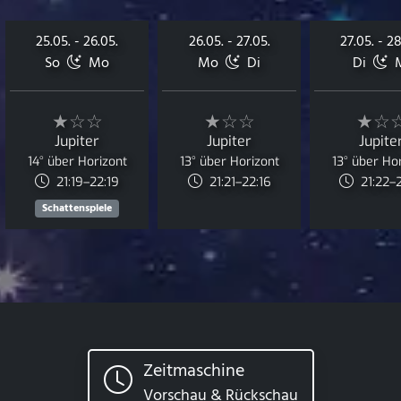
25.05. - 26.05.
26.05. - 27.05.
27.05. - 28
So
Mo
Mo
Di
Di
M
★☆☆
★☆☆
★☆
Jupiter
Jupiter
Jupite
14° über Horizont
13° über Horizont
13° über Ho
21:19–22:19
21:21–22:16
21:22–2
Schattenspiele
Zeitmaschine
Vorschau & Rückschau