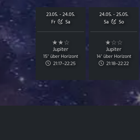
23.05. - 24.05.
24.05. - 25.05.
Fr
Sa
Sa
So
★★☆
★☆☆
Jupiter
Jupiter
15° über Horizont
14° über Horizont
21:17–22:25
21:18–22:22