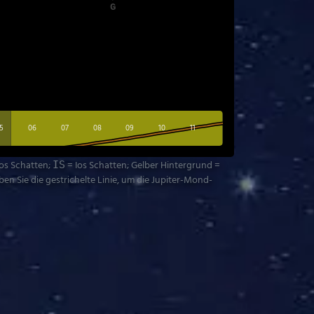
5
06
07
08
09
10
11
tos Schatten;
= Ios Schatten; Gelber Hintergrund =
IS
n Sie die gestrichelte Linie, um die Jupiter-Mond-