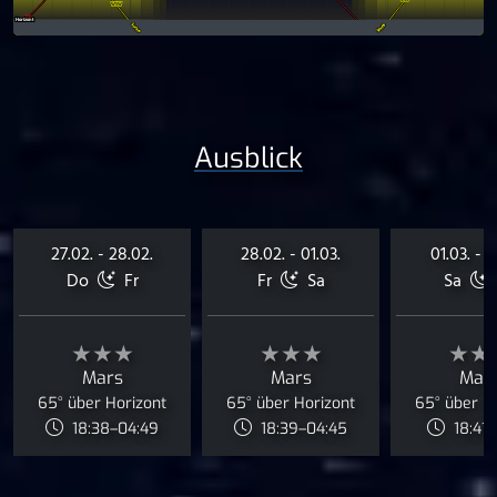
Ausblick
27.02. - 28.02.
28.02. - 01.03.
01.03. - 0
Do
Fr
Fr
Sa
Sa
★★★
★★★
★★
Mars
Mars
Mar
65° über Horizont
65° über Horizont
65° über H
18:38–04:49
18:39–04:45
18:41–