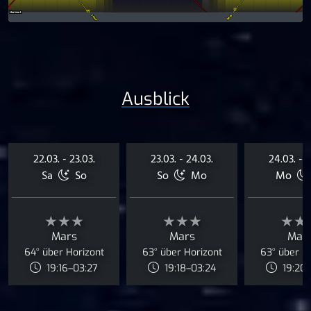
Ausblick
22.03. - 23.03.
23.03. - 24.03.
24.03. - 2
Sa
So
So
Mo
Mo
★★★
★★★
★★
Mars
Mars
Mar
64° über Horizont
63° über Horizont
63° über H
19:16–03:27
19:18–03:24
19:20–