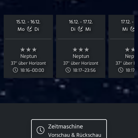
15.12. - 16.12.
16.12. - 17.12.
17.12. - 1
Mo
Di
Di
Mi
Mi
★★★
★★★
★★
Neptun
Neptun
Nept
37° über Horizont
37° über Horizont
37° über H
18:16–00:00
18:17–23:56
18:17–
Zeitmaschine
Vorschau & Rückschau