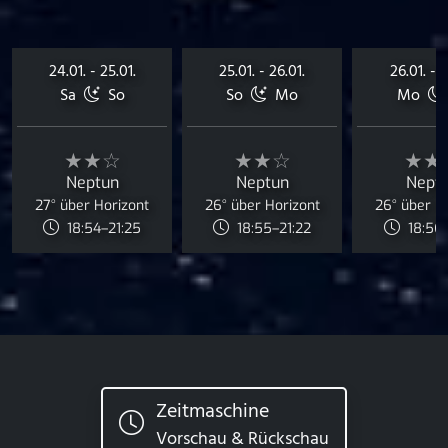
24.01. - 25.01.
25.01. - 26.01.
26.01. - 2
Sa
So
So
Mo
Mo
★★☆
★★☆
★★
Neptun
Neptun
Nept
27° über Horizont
26° über Horizont
26° über H
18:54–21:25
18:55–21:22
18:56–
Zeitmaschine
Vorschau & Rückschau