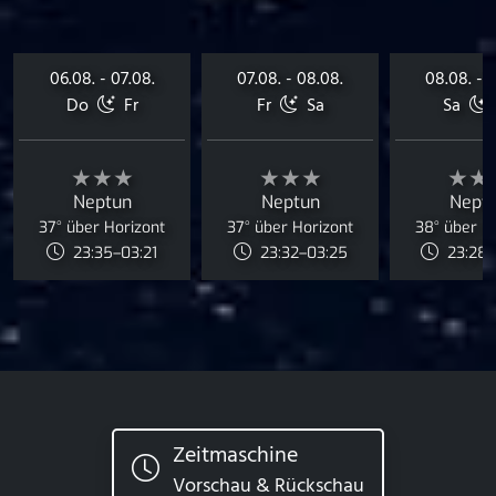
06.08. - 07.08.
07.08. - 08.08.
08.08. - 
Do
Fr
Fr
Sa
Sa
★★★
★★★
★★
Neptun
Neptun
Nept
37° über Horizont
37° über Horizont
38° über H
23:35–03:21
23:32–03:25
23:28–
Zeitmaschine
Vorschau & Rückschau