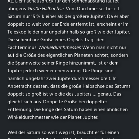
AE. Der Fachausdruck für den Sonnenabstand lautet
übrigens
Große Halbachse
. Vom Durchmesser her ist
Saturn nur 15 % kleiner als der größere Jupiter. Da er aber
doppelt so weit von der Erde entfernt ist, erscheint er im
Teleskop leider nur ungefähr halb so groß wie der Jupiter.
Die scheinbare Größe eines Objekts trägt den
Fachterminus
Winkeldurchmesser
. Wenn man nicht nur
auf die Größe des eigentlichen Planeten achtet, sondern
die Spannweite seiner Ringe hinzunimmt, ist er dem
Jupiter jedoch wieder ebenwürdig. Die Ringe sind
nämlich ungefähr zwei Jupiterdurchmesser breit. In
Anbetracht dessen, dass die große Halbachse des Saturns
doppelt so groß ist wie die des Jupiters … genau. Das
gleicht sich aus. Doppelte Größe bei doppelter
Entfernung. Die Ringe des Saturn haben einen ähnlichen
Winkeldurchmesser wie der Planet Jupiter.
Weil der Saturn so weit weg ist, braucht er für einen