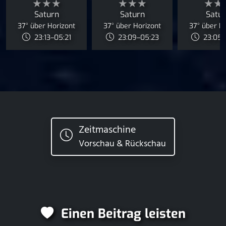
★★★
★★★
★★
Saturn
Saturn
Satu
37° über Horizont
37° über Horizont
37° über H
23:13–05:21
23:09–05:23
23:05–
Zeitmaschine
Vorschau & Rückschau
Einen Beitrag leisten