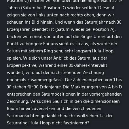
Position C) blicken wir von oben auf die Ringe. Nach 22 ½
Jahren (Saturn bei Position D) wieder seitlich. Diesmal
zeigen sie von links unten nach rechts oben, denn wir
schauen ins Bild hinein. Und wenn das Saturnjahr nach 30
Erdenjahren beendet ist (Saturn wieder bei Position A),
blicken wir erneut von unten auf die Ringe. Um es auf den
Punkt zu bringen: Für uns sieht es so aus, als würde der
Saturn mit seinem Ring sehr, sehr langsam Hula-Hoop
spielen. Wie sich unser Anblick des Saturn, aus der
Erdperspektive, während eines 30-Jahres-Intervalls
wandelt, wird auf der nachstehenden Zeichnung
nochmals zusammengefasst. Die Zahlenangaben von 1 bis
30 stehen für 30 Erdenjahre. Die Markierungen von A bis D
entsprechen den Saturnpositionen in der vorhergehenden
Zeichnung. Versuchen Sie, sich in den dreidimensionalen
Raum hineinzuversetzen und die verschiedenen
Saturnansichten gedanklich nachzuvollziehen. Ist der
Saturnring-Hula-Hoop nicht faszinierend?