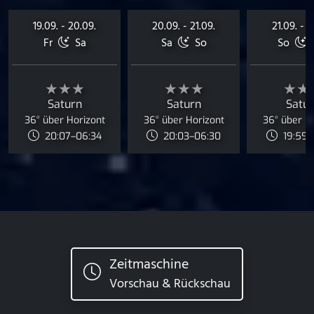
19.09. - 20.09.
20.09. - 21.09.
21.09. - 2
Fr
Sa
Sa
So
So
★★★
★★★
★★
Saturn
Saturn
Satu
36° über Horizont
36° über Horizont
36° über H
20:07–06:34
20:03–06:30
19:59–
Zeitmaschine
Vorschau & Rückschau