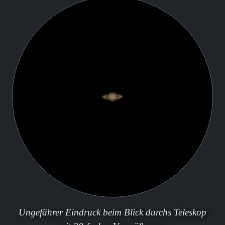
Ungefährer Eindruck beim Blick durchs Teleskop