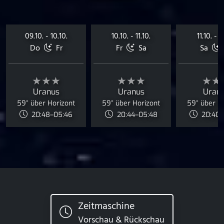
09.10. - 10.10.
10.10. - 11.10.
11.10. - 1
Do
Fr
Fr
Sa
Sa
★★★
★★★
★★
Uranus
Uranus
Uran
59° über Horizont
59° über Horizont
59° über H
20:48–05:46
20:44–05:48
20:40–
Zeitmaschine
Vorschau & Rückschau