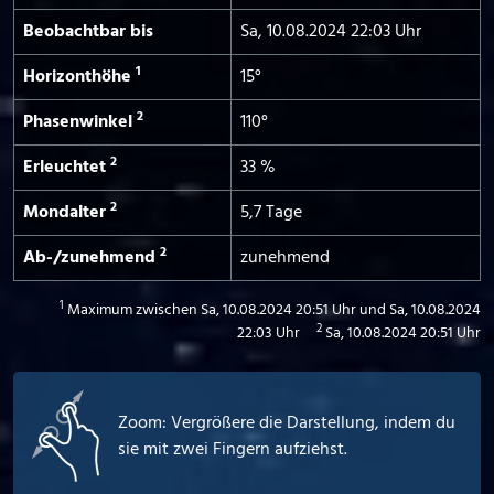
Beobachtbar bis
Sa, 10.08.2024 22:03 Uhr
1
Horizont­höhe
15°
2
Phasen­winkel
110°
2
Erleuchtet
33 %
2
Mond­alter
5,7 Tage
2
Ab-/­zunehmend
zunehmend
1
Maximum zwischen Sa, 10.08.2024 20:51 Uhr und Sa, 10.08.2024
2
22:03 Uhr
Sa, 10.08.2024 20:51 Uhr
Zoom: Vergrößere die Darstellung, indem du
sie mit zwei Fingern aufziehst.