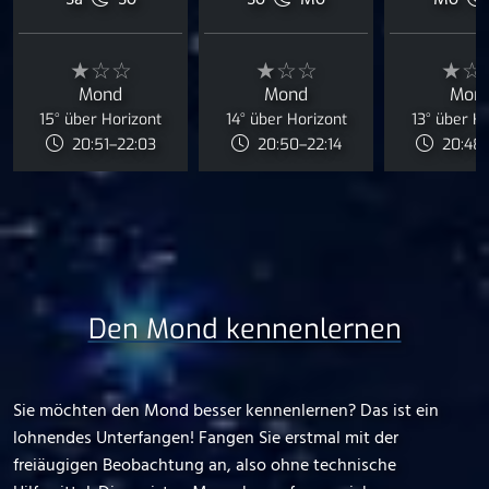
Sa
So
So
Mo
Mo
★☆☆
★☆☆
★☆
Mond
Mond
Mon
15° über Horizont
14° über Horizont
13° über H
20:51–22:03
20:50–22:14
20:48–
Den Mond kennenlernen
Sie möchten den Mond besser kennenlernen? Das ist ein
lohnendes Unterfangen! Fangen Sie erstmal mit der
freiäugigen Beobachtung an, also ohne technische