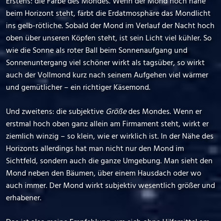
Erstens: die Farbe des Mondes. Wenn der Mond noch nahe
beim Horizont steht, färbt die Erdatmosphäre das Mondlicht
ins gelb-rötliche. Sobald der Mond im Verlauf der Nacht hoch
oben über unseren Köpfen steht, ist sein Licht viel kühler. So
wie die Sonne als roter Ball beim Sonnenaufgang und
Sonnenuntergang viel schöner wirkt als tagsüber, so wirkt
auch der Vollmond kurz nach seinem Aufgehen viel wärmer
und gemütlicher – ein richtiger Käsemond.
Und zweitens: die subjektive
Größe
des Mondes. Wenn er
erstmal hoch oben ganz allein am Firmament steht, wirkt er
ziemlich winzig – so klein, wie er wirklich ist. In der Nähe des
Horizonts allerdings hat man nicht nur den Mond im
Sichtfeld, sondern auch die ganze Umgebung. Man sieht den
Mond neben den Bäumen, über einem Hausdach oder wo
auch immer. Der Mond wirkt subjektiv wesentlich größer und
erhabener.