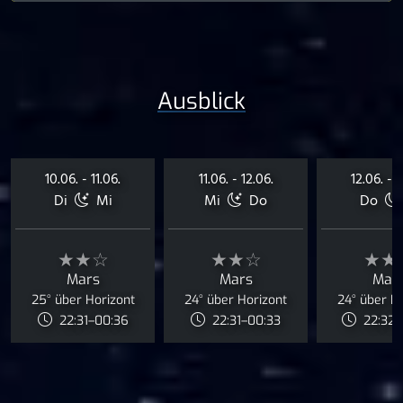
Ausblick
10.06. - 11.06.
11.06. - 12.06.
12.06. - 1
Di
Mi
Mi
Do
Do
★★☆
★★☆
★★
Mars
Mars
Mar
25° über Horizont
24° über Horizont
24° über H
22:31–00:36
22:31–00:33
22:32–