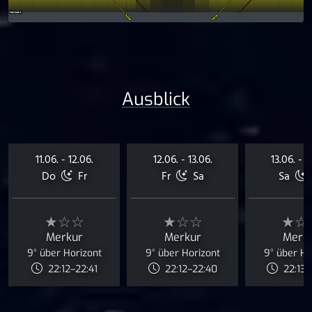
Ausblick
11.06. - 12.06.
12.06. - 13.06.
13.06. - 1
Do
Fr
Fr
Sa
Sa
★☆☆
★☆☆
★☆
Merkur
Merkur
Merk
9° über Horizont
9° über Horizont
9° über Ho
22:12–22:41
22:12–22:40
22:13–