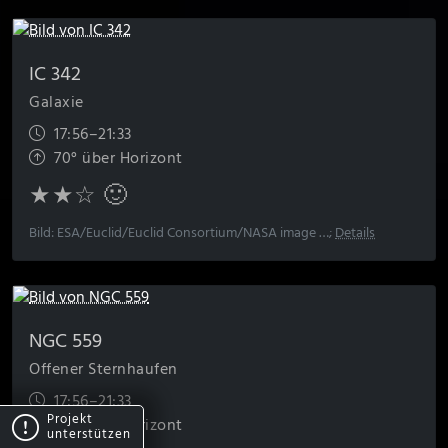
IC 342
Galaxie
17:56–21:33
70° über Horizont
★★☆ 🙂
Bild: ESA/Euclid/Euclid Consortium/NASA image …;
Details
NGC 559
Offener Sternhaufen
17:56–21:33
Projekt
78° über Horizont
unterstützen