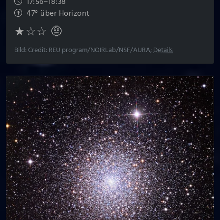
17:56–18:38
47° über Horizont
★☆☆ 🤨
Bild: Credit: REU program/NOIRLab/NSF/AURA;
Details