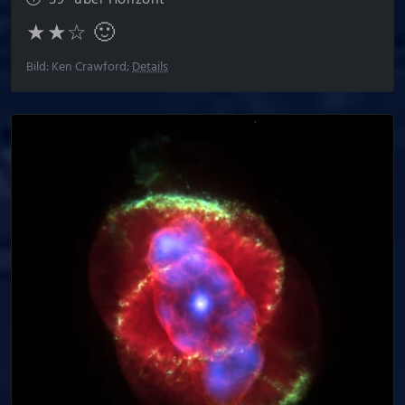
59° über Horizont
★★☆ 🙂
Bild: Ken Crawford;
Details