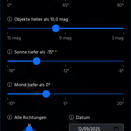
0°
45°
90°
Objekte heller als
10
,0 mag
15 mag
9 mag
3 mag
Sonne tiefer als
-15
°
*
-18°
-12°
-6°
Mond tiefer als
0
°
-10°
5°
20°
Alle Richtungen
Datum
N