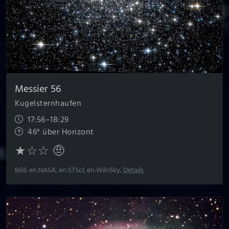
Messier 56
Kugelsternhaufen
17:56–18:29
46° über Horizont
★☆☆ 🤨
Bild: en:NASA, en:STScI, en:WikiSky;
Details